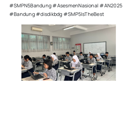
#SMPN5Bandung #AsesmenNasional #AN2025
#Bandung #disdikbdg #SMP5IsTheBest