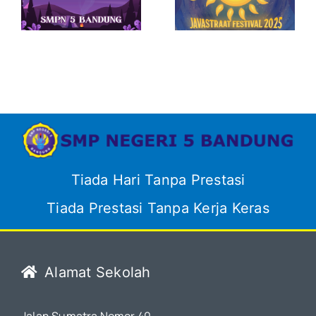
Where
dari SMPN 2
P
Dreams
Bandar
Shine
Lampung
Bright” ⭐️
5
Tiada Hari Tanpa Prestasi
Tiada Prestasi Tanpa Kerja Keras
Alamat Sekolah