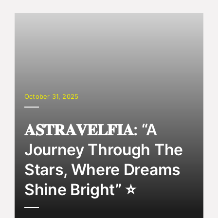
October 31, 2025
𝐀𝐒𝐓𝐑𝐀𝐕𝐄𝐋𝐅𝐈𝐀: “A
Journey Through The
Stars, Where Dreams
Shine Bright” ⭐️