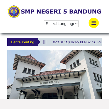
Skip
to
content
|||
Berita Penting
Oct 31:
𝐀𝐒𝐓𝐑𝐀𝐕𝐄𝐋𝐅𝐈𝐀: “A Journey Through the Stars, 