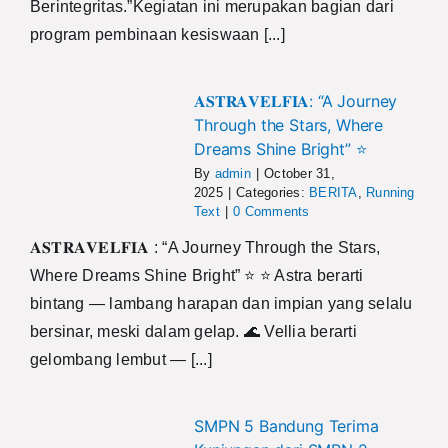
Berintegritas.”Kegiatan ini merupakan bagian dari
program pembinaan kesiswaan [...]
𝐀𝐒𝐓𝐑𝐀𝐕𝐄𝐋𝐅𝐈𝐀: “A Journey
Through the Stars, Where
Dreams Shine Bright” ⭐️
By
admin
|
October 31,
2025
|
Categories:
BERITA
,
Running
Text
|
0 Comments
𝐀𝐒𝐓𝐑𝐀𝐕𝐄𝐋𝐅𝐈𝐀 : “A Journey Through the Stars,
Where Dreams Shine Bright” ⭐️ ⭐ Astra berarti
bintang — lambang harapan dan impian yang selalu
bersinar, meski dalam gelap. 🌊 Vellia berarti
gelombang lembut — [...]
SMPN 5 Bandung Terima