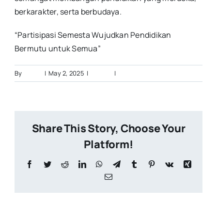
berkarakter, serta berbudaya.
“Partisipasi Semesta Wujudkan Pendidikan
Bermutu untuk Semua”
By
admin
|
May 2, 2025
|
BERITA
|
0 Comments
Share This Story, Choose Your
Platform!
Facebook
Twitter
Reddit
LinkedIn
WhatsApp
Telegram
Tumblr
Pinterest
Vk
Xing
Email