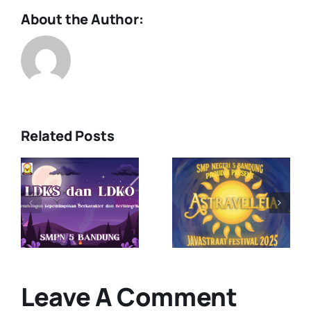
About the Author:
admin
Related Posts
𝐀𝐒𝐓𝐑𝐀𝐕𝐄𝐋𝐅𝐈𝐀:
SMPN 5
nan
“A Journey
Bandung
Through the
Terima
i
Stars,
Kunjungan
Where
dari SMPN 2
P
Dreams
Bandar
Shine
Lampung
Leave A Comment
Bright” ⭐️