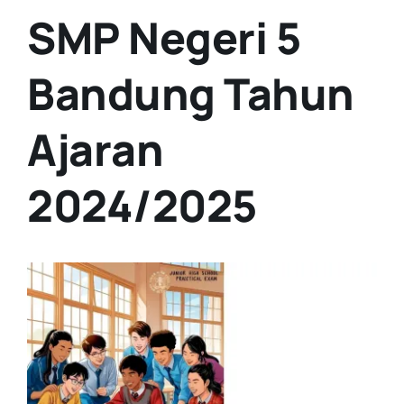
SMP Negeri 5
Bandung Tahun
Ajaran
2024/2025